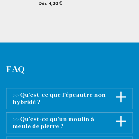
5,90 €
Dès
3
FAQ
>> Qu’est-ce que l’épeautre non
hybridé ?
L’expérience allemande (environ 70 ans de
>> Qu’est-ce qu’un moulin à
recul avec l’usage de l’épeautre non hybridé),
meule de pierre ?
nous indique que pour bénéficier de toutes les