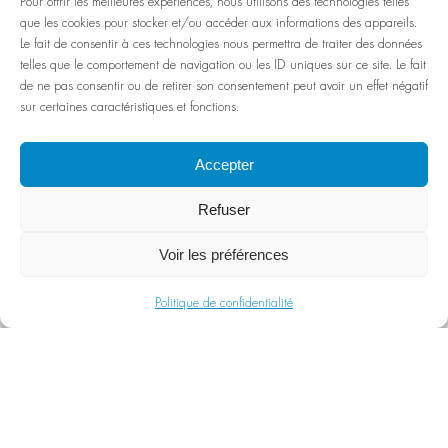
Pour offrir les meilleures expériences, nous utilisons des technologies telles
que les cookies pour stocker et/ou accéder aux informations des appareils.
Le fait de consentir à ces technologies nous permettra de traiter des données
La ferme est totalement auto-
telles que le comportement de navigation ou les ID uniques sur ce site. Le fait
de ne pas consentir ou de retirer son consentement peut avoir un effet négatif
suffisante en énergie verte.
sur certaines caractéristiques et fonctions.
Nous travaillons ensemble avec un
Accepter
atelier pour des gens handicapés.
Refuser
Voir les préférences
Politique de confidentialité