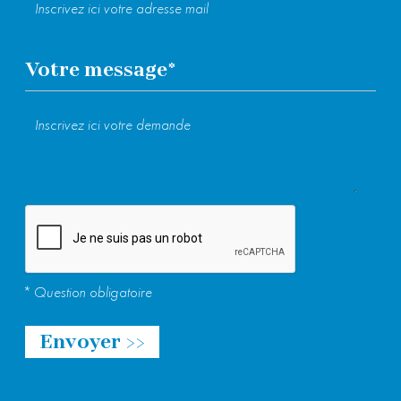
Farine de châtaigne :
en compléments pour
les gâteaux (apporte un bon gout sucré),
biscuit, pain, crêpe
Votre message
*
Veuillez laisser ce champ vide.
* Question obligatoire