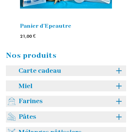
Panier d'Epeautre
21,00 €
Nos produits
Carte cadeau
>> Tous les articles
Miel
>> Tous les articles
Farines
>> Épeautre
Pâtes
>> Blé
>> Tous les articles
>> Seigle