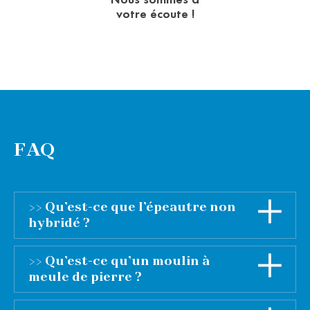
votre écoute !
FAQ
>> Qu’est-ce que l’épeautre non
hybridé ?
L’expérience allemande (environ 70 ans de
>> Qu’est-ce qu’un moulin à
recul avec l’usage de l’épeautre non hybridé),
meule de pierre ?
nous indique que pour bénéficier de toutes les