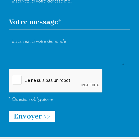
les gâteaux (apporte un bon gout sucré),
biscuit, pain, crêpe
Votre message
*
Veuillez laisser ce champ vide.
* Question obligatoire