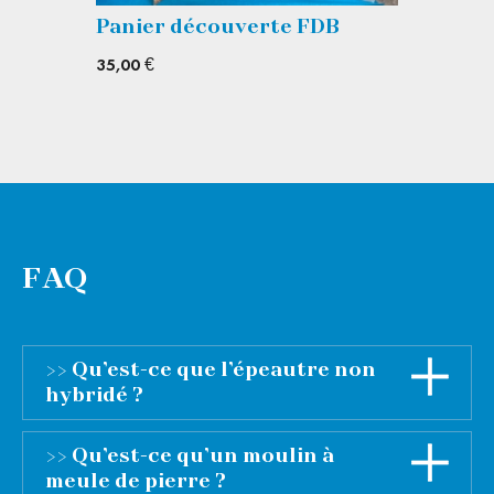
Carte cadeau Fleur de Berry
M
Dès
20,00 €
D
FAQ
>> Qu’est-ce que l’épeautre non
hybridé ?
L’expérience allemande (environ 70 ans de
>> Qu’est-ce qu’un moulin à
recul avec l’usage de l’épeautre non hybridé),
meule de pierre ?