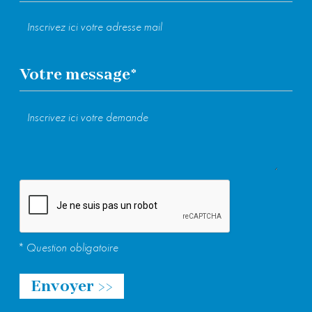
Farine de châtaigne :
en compléments pour
les gâteaux (apporte un bon gout sucré),
biscuit, pain, crêpe
Votre message
*
Veuillez laisser ce champ vide.
* Question obligatoire